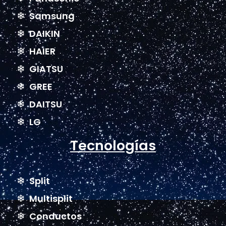
Samsung
DAIKIN
HAIER
GIATSU
GREE
DAITSU
LG
Tecnologías
Split
Multisplit
Conductos