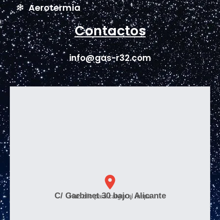
Aerotermia
Contactos
info@gas-r32.com
C/ Garbinet 30 bajo, Alicante
Haz clic para cargar el mapa