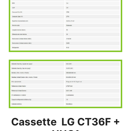
Cassette LG CT36F +