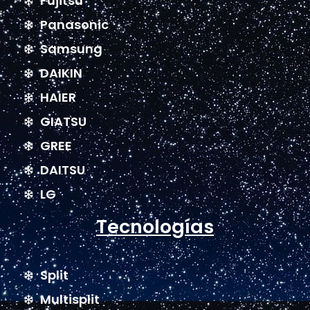
Fujitsu
Panasonic
Samsung
DAIKIN
HAIER
GIATSU
GREE
DAITSU
LG
Tecnologías
Split
Multisplit