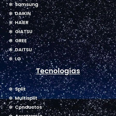
Samsung
DAIKIN
HAIER
GIATSU
GREE
DAITSU
LG
Tecnologías
Split
Multisplit
Conductos