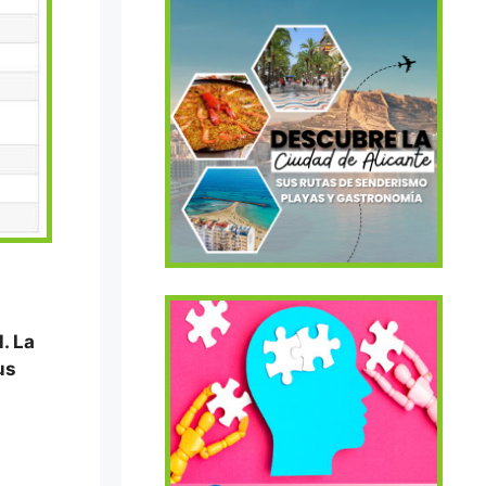
. La
us