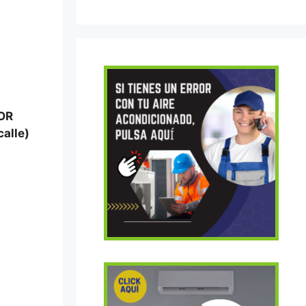
SOR
calle)