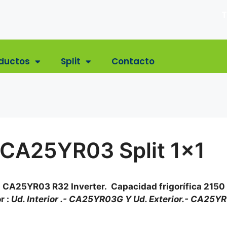
T
ductos
Split
Contacto
 CA25YR03 Split 1×1
a CA25YR03 R32 Inverter. Capacidad frigorífica 2150 
r :
Ud. Interior .- CA25YR03G Y Ud. Exterior.- CA25