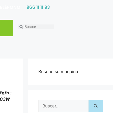
ELÉFONO:
966 11 11 93
Busque su maquina
fg/h.;
YR03W