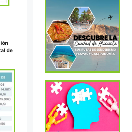
B
ción
tal de