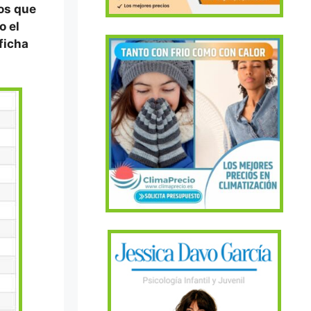
tos que
o el
 ficha