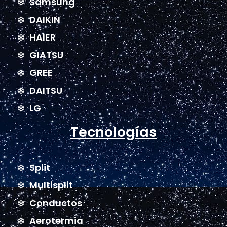
Samsung
DAIKIN
HAIER
GIATSU
GREE
DAITSU
LG
Tecnologías
Split
Multisplit
Conductos
Aerotermia