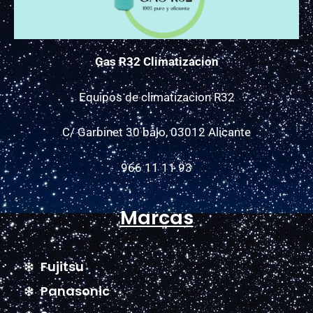
Gas R32 Climatizacion
Equipos de climatizacion R32
C/ Garbinet 30 bajo, 03012 Alicante
966 11 11 93
Marcas
Fujitsu
Panasonic