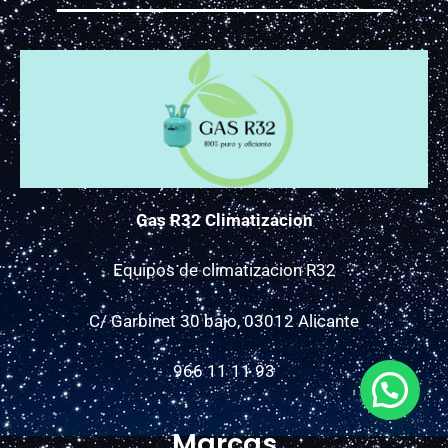
Gas R32 Climatizacion
Equipos de climatizacion R32
C/ Garbinet 30 bajo, 03012 Alicante
966 11 11 93
Marcas