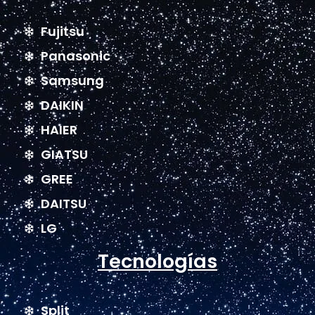
Fujitsu
Panasonic
Samsung
DAIKIN
HAIER
GIATSU
GREE
DAITSU
LG
Tecnologías
Split