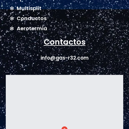
Multisplit
Conductos
Aerotermia
Contactos
info@gas-r32.com