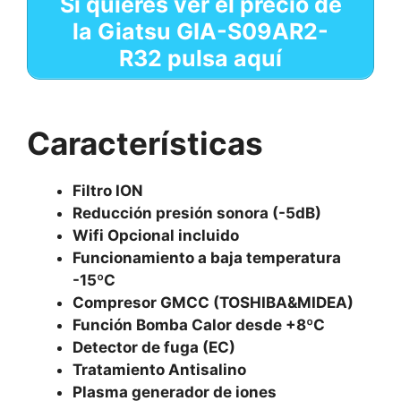
Si quieres ver el precio de
la
Giatsu GIA-S09AR2-
R32 pulsa aquí
Características
Filtro ION
Reducción presión sonora (-5dB)
Wifi Opcional incluido
Funcionamiento a baja temperatura
-15ºC
Compresor GMCC (TOSHIBA&MIDEA)
Función Bomba Calor desde +8ºC
Detector de fuga (EC)
Tratamiento Antisalino
Plasma generador de iones