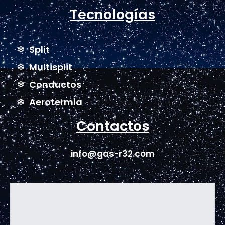
Tecnologías
Split
Multisplit
Conductos
Aerotermia
Contactos
info@gas-r32.com