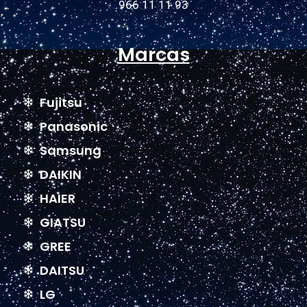
966 11 11 93
Marcas
Fujitsu
Panasonic
Samsung
DAIKIN
HAIER
GIATSU
GREE
DAITSU
LG