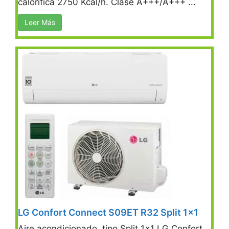
calorífica 2750 Kcal/h. Clase A+++/A+++ ...
Leer Más
LG Confort Connect S09ET R32 Split 1×1
Aire acondicionado tipo Split 1×1 LG Confort