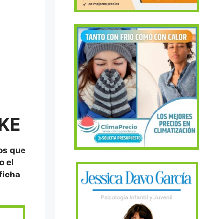
KE
tos que
o el
 ficha