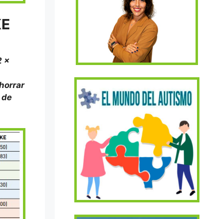
KE
2 x
horrar
 de