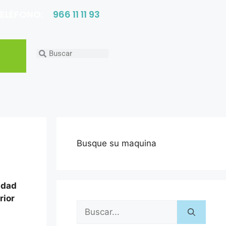
ELÉFONO:
966 11 11 93
Busque su maquina
idad
rior