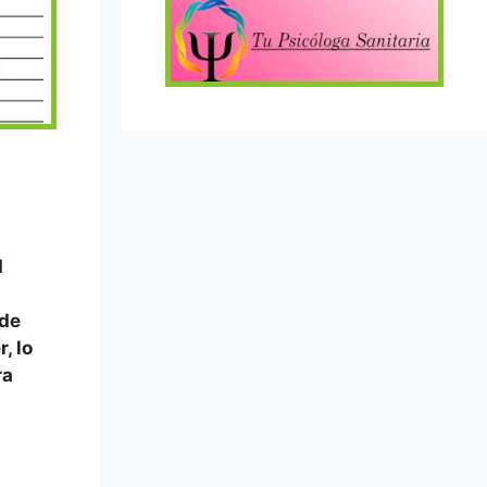
d
 de
, lo
ra