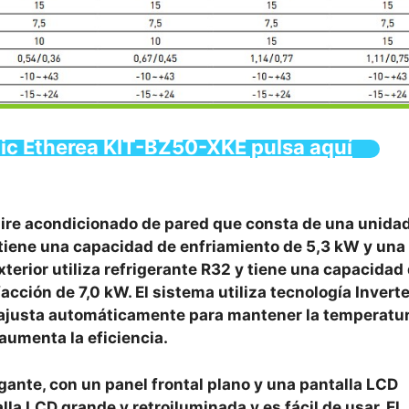
onic Etherea KIT-BZ50-XKE pulsa aquí
re acondicionado de pared que consta de una unida
or tiene una capacidad de enfriamiento de 5,3 kW y una
terior utiliza refrigerante R32 y tiene una capacidad
ción de 7,0 kW. El sistema utiliza tecnología Inverter
e ajusta automáticamente para mantener la temperatu
aumenta la eficiencia.
gante, con un panel frontal plano y una pantalla LCD
lla LCD grande y retroiluminada y es fácil de usar. El