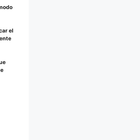
 modo
car el
mente
que
te