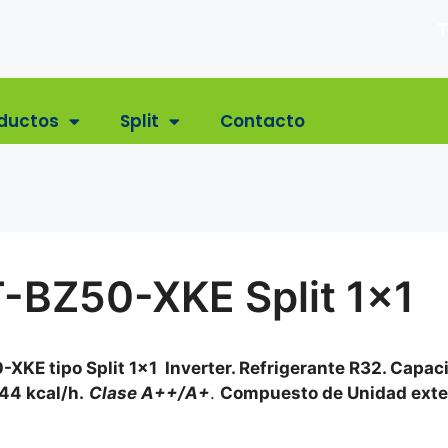
T
ductos
Split
Contacto
-BZ50-XKE Split 1×1
XKE tipo Split 1×1 Inverter. Refrigerante R32. Capac
644 kcal/h.
Clase A++/A+
.
Compuesto de Unidad exte