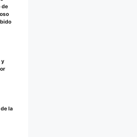
o de
ioso
ebido
 y
or
de la