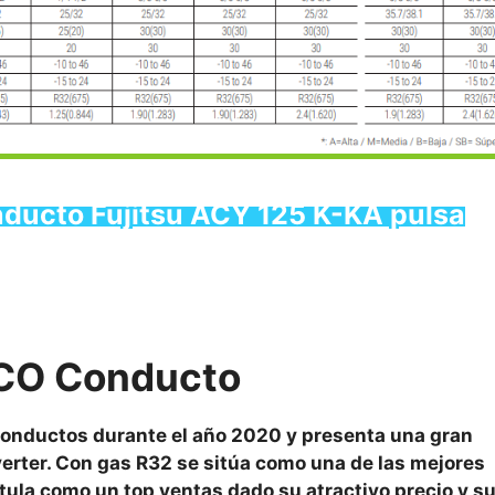
onducto Fujitsu ACY 125 K-KA pulsa
ECO Conducto
conductos durante el año 2020 y presenta una gran
rter. Con gas R32 se sitúa como una de las mejores
ula como un top ventas dado su atractivo precio y s