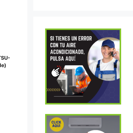
TSU-
le)