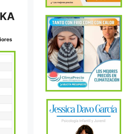
-KA
iores