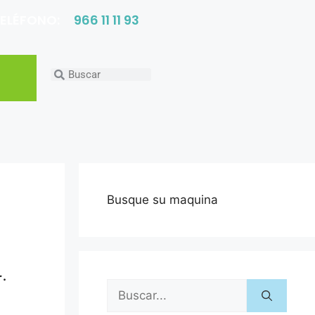
ELÉFONO:
966 11 11 93
Busque su maquina
+
.