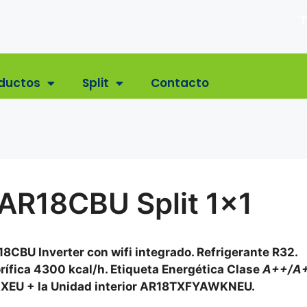
T
ductos
Split
Contacto
R18CBU Split 1×1
8CBU Inverter con wifi integrado. Refrigerante R32.
orífica 4300 kcal/h. Etiqueta Energética Clase
A++/A
XEU + la Unidad interior AR18TXFYAWKNEU.