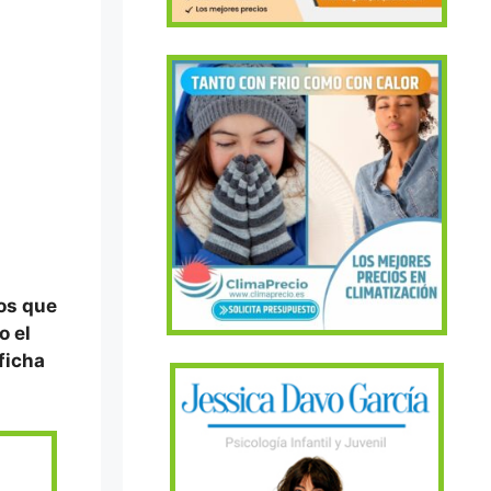
tos que
o el
 ficha