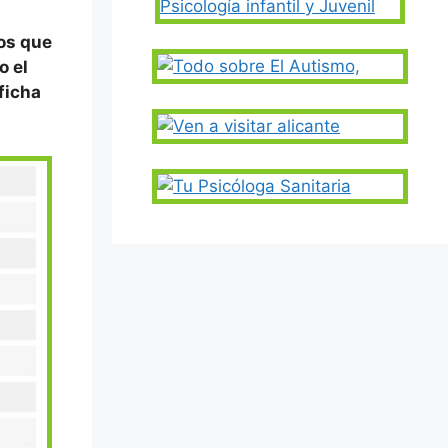
tos que
o el
 ficha