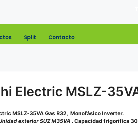
T
ctos
Split
Contacto
shi Electric MSLZ-35V
ectric MSLZ-35VA Gas R32, Monofásico Inverter.
Unidad exterior SUZ M35VA .
Capacidad frigorífica 3