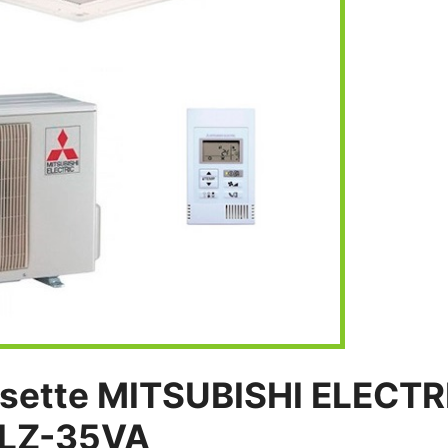
ssette MITSUBISHI ELECTR
LZ-35VA