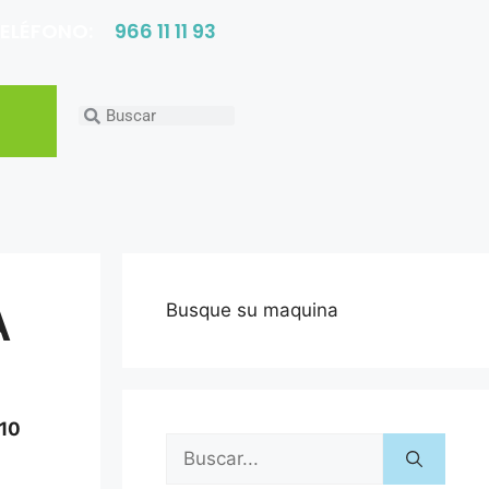
ELÉFONO:
966 11 11 93
A
Busque su maquina
010