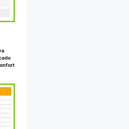
ra
rcado
confort