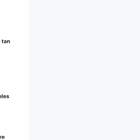
 tan
eles
ve