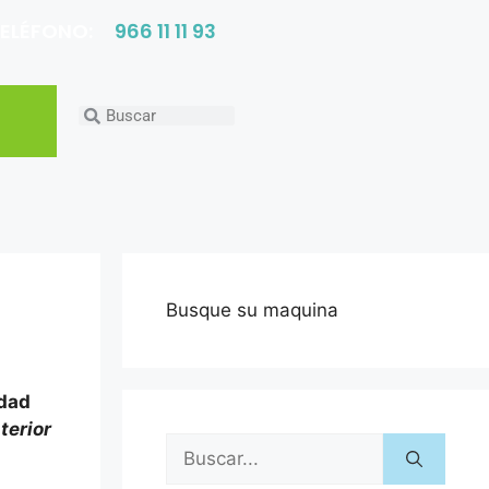
ELÉFONO:
966 11 11 93
Busque su maquina
idad
terior