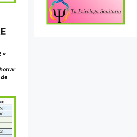
KE
2 x
horrar
 de