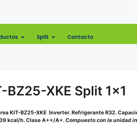
T
ductos
Split
Contacto
-BZ25-XKE Split 1×1
erea KIT-BZ25-XKE Inverter. Refrigerante R32. Capac
2709 kcal/h. Clase A++/A+.
Compuesto con la unidad in