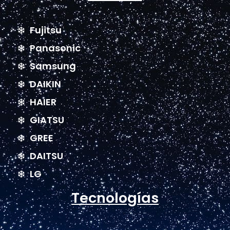
Fujitsu
Panasonic
Samsung
DAIKIN
HAIER
GIATSU
GREE
DAITSU
LG
Tecnologías