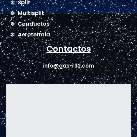
Split
Multisplit
Conductos
Aerotermia
Contactos
info@gas-r32.com