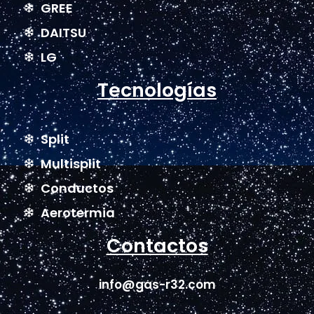
GREE
DAITSU
LG
Tecnologías
Split
Multisplit
Conductos
Aerotermia
Contactos
info@gas-r32.com