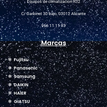
Equipos de climatizacion R32
C/ Garbinet 30 bajo, 03012 Alicante
966 11 11 93
Marcas
Fujitsu
Panasonic
Samsung
DAIKIN
HAIER
GIATSU