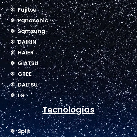
Fujitsu
Panasonic
Samsung
DAIKIN
HAIER
GIATSU
GREE
DAITSU
LG
Tecnologías
Split