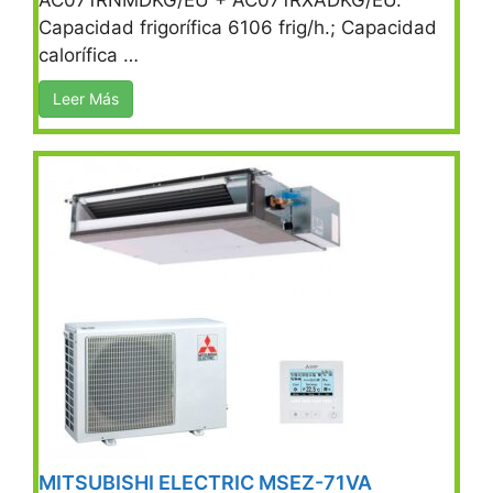
AC071RNMDKG/EU + AC071RXADKG/EU.
Capacidad frigorífica 6106 frig/h.; Capacidad
calorífica …
Leer Más
MITSUBISHI ELECTRIC MSEZ-71VA