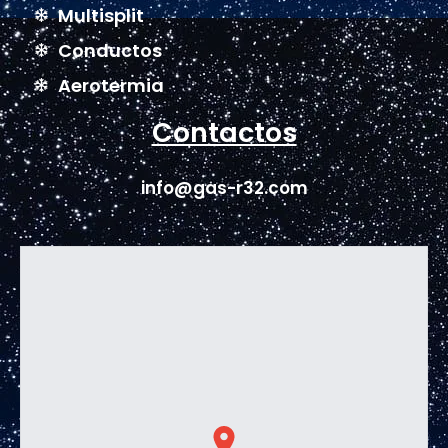
Multisplit
Conductos
Aerotermia
Contactos
info@gas-r32.com