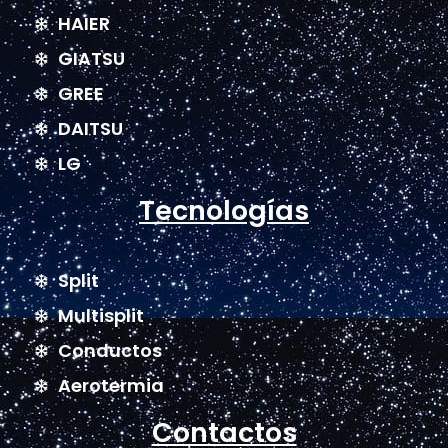
HAIER
GIATSU
GREE
DAITSU
LG
Tecnologías
Split
Multisplit
Conductos
Aerotermia
Contactos