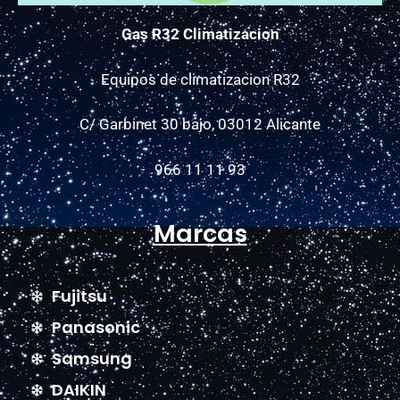
Gas R32 Climatizacion
Equipos de climatizacion R32
C/ Garbinet 30 bajo, 03012 Alicante
966 11 11 93
Marcas
Fujitsu
Panasonic
Samsung
DAIKIN