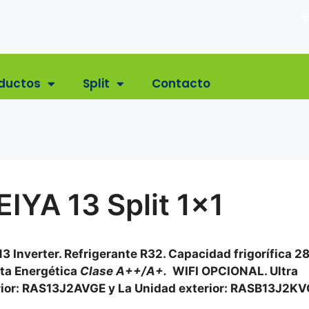
T
ductos
Split
Contacto
IYA 13 Split 1×1
13 Inverter. Refrigerante R32. Capacidad frigorífica 2
eta Energética
Clase A++/A+.
WIFI OPCIONAL. Ultra
erior: RAS13J2AVGE y La Unidad exterior: RASB13J2KV