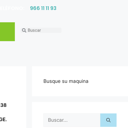
ELÉFONO:
966 11 11 93
Busque su maquina
838
GE.