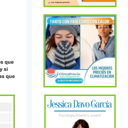
os que
y si
sas que