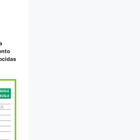
a
ento
nocidas