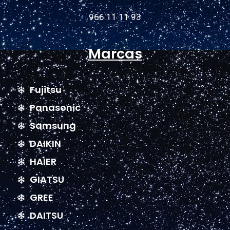
966 11 11 93
Marcas
Fujitsu
Panasonic
Samsung
DAIKIN
HAIER
GIATSU
GREE
DAITSU