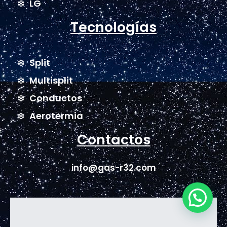
LG
Tecnologías
Split
Multisplit
Conductos
Aerotermia
Contactos
info@gas-r32.com