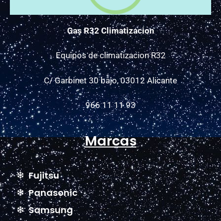
Gas R32 Climatizacion
Equipos de climatizacion R32
C/ Garbinet 30 bajo, 03012 Alicante
966 11 11 93
Marcas
Fujitsu
Panasonic
Samsung