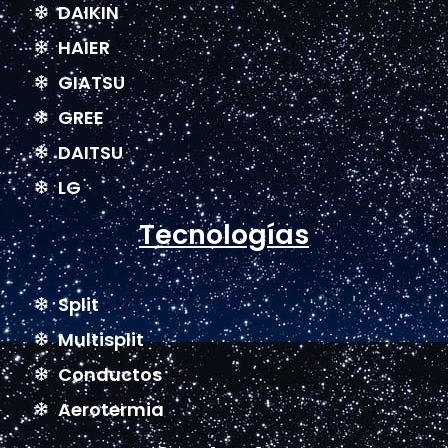
DAIKIN
HAIER
GIATSU
GREE
DAITSU
LG
Tecnologías
Split
Multisplit
Conductos
Aerotermia