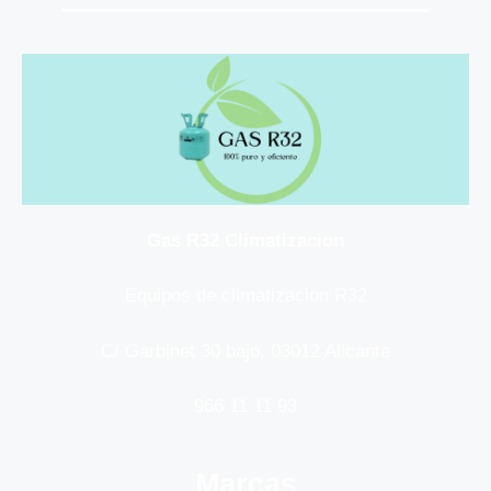
Gas R32 Climatizacion
Equipos de climatizacion R32
C/ Garbinet 30 bajo, 03012 Alicante
966 11 11 93
Marcas