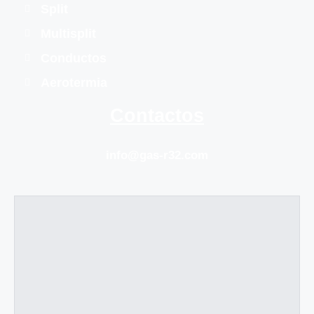
Split
Multisplit
Conductos
Aerotermia
Contactos
info@gas-r32.com