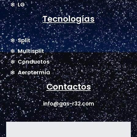
LG
Tecnologías
Split
Multisplit
Conductos
Aerotermia
Contactos
info@gas-r32.com