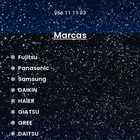
966 11 11 93
Marcas
Fujitsu
Panasonic
Samsung
DAIKIN
HAIER
GIATSU
GREE
DAITSU