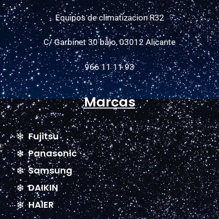
Equipos de climatizacion R32
C/ Garbinet 30 bajo, 03012 Alicante
966 11 11 93
Marcas
Fujitsu
Panasonic
Samsung
DAIKIN
HAIER