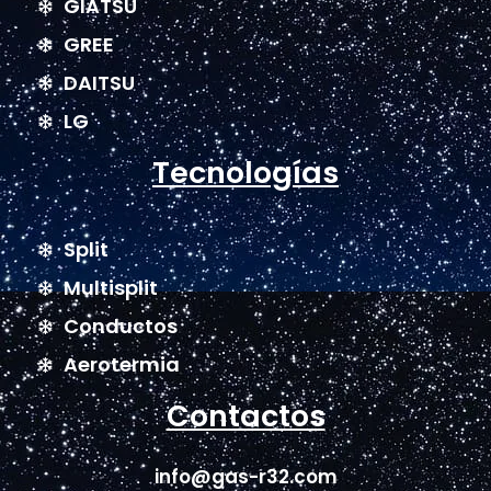
GIATSU
GREE
DAITSU
LG
Tecnologías
Split
Multisplit
Conductos
Aerotermia
Contactos
info@gas-r32.com