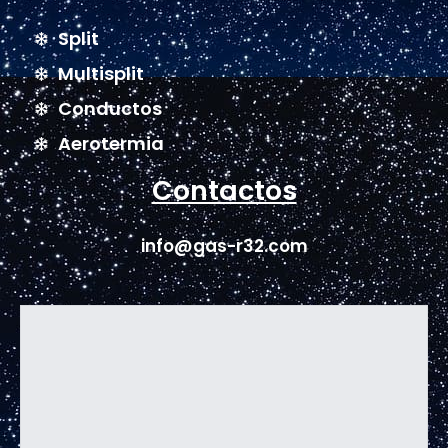
Split
Multisplit
Conductos
Aerotermia
Contactos
info@gas-r32.com