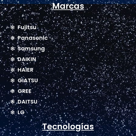
Marcas
Fujitsu
Panasonic
Samsung
DAIKIN
HAIER
GIATSU
GREE
DAITSU
LG
Tecnologías