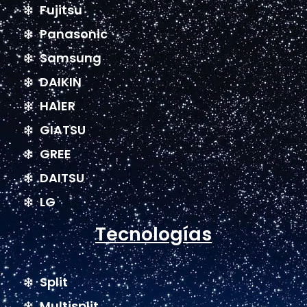
Fujitsu
Panasonic
Samsung
DAIKIN
HAIER
GIATSU
GREE
DAITSU
LG
Tecnologías
Split
Multisplit